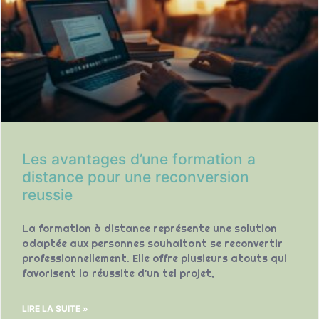
Les avantages d’une formation a
distance pour une reconversion
reussie
La formation à distance représente une solution
adaptée aux personnes souhaitant se reconvertir
professionnellement. Elle offre plusieurs atouts qui
favorisent la réussite d'un tel projet,
LIRE LA SUITE »