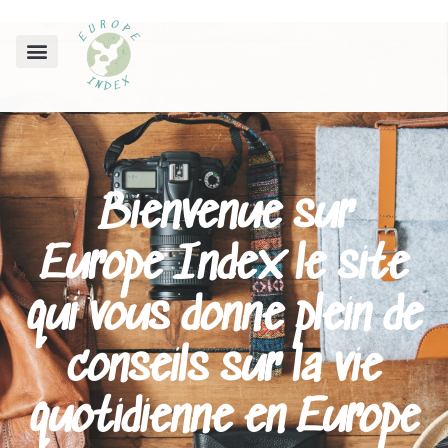
Bienvenue sur
Europe Index
le site
qui vous donne plein de
conseils sur la vie
quotidienne en Europe